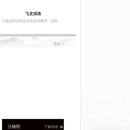
相濡以沫
喜得连
柔亮，虽然
万伟作品
万伟作品作品材质温润
了解详情
了解详情
更多
时培成
方云和
了解详情
了解详情