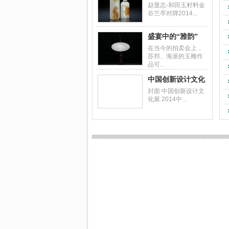
赵显志-和田玉籽料金
谷兰亭对牌2014...
盛宴中的“雅韵”
在当今的拍卖会上，
苏邦、海派的玉雕作
品可...
中国创新设计文化
封面 中国创新设计文
化展 2014中...