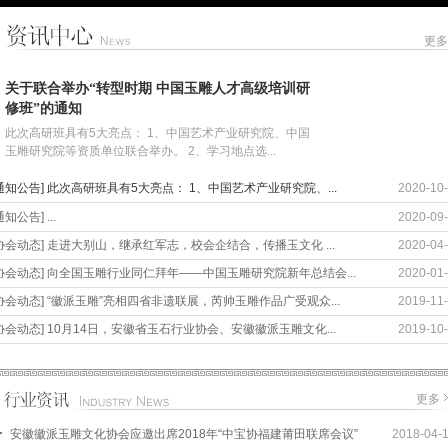
更多
关于联合举办“转型时期 中国玉雕人才高级培训研
修班”的通知
此次高研班具有5大亮点： 1、中国艺术产业研究院、中国
玉雕研究院等资质单位联合举办。 2、学习地点选...
通知公告] 此次高研班具有5大亮点： 1、中国艺术产业研究院、...
2020-10
通知公告] ...
2020-09
[协会动态] 走进大别山，继承红军志，校会企结合，传播玉文化 ...
2020-04
[协会动态] 向全国玉雕行业同仁拜年——中国玉雕研究院新年总结会...
2020-01
协会动态] “徽派玉雕”亮相四省非遗联展，芮帅玉雕作品广受观众...
2019-11
协会动态] 10月14日，安徽省玉石行业协会、安徽徽派玉雕文化...
2019-10
更多
安徽徽派玉雕文化协会应邀出席2018年“中宝协福建莆田联席会议”
2018-04-