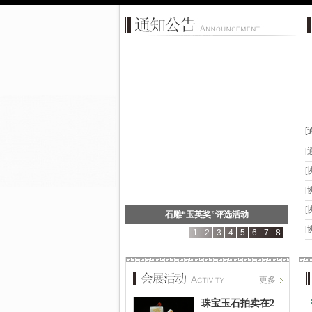
[
[
[
动通知
[
1
2
3
4
5
6
7
8
更多
珠宝玉石拍卖在2