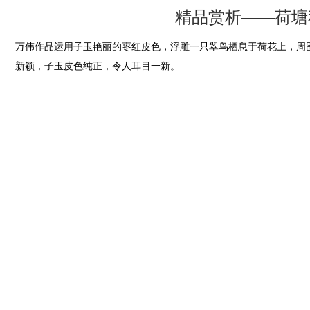
精品赏析——荷塘
万伟作品运用子玉艳丽的枣红皮色，浮雕一只翠鸟栖息于荷花上，周
新颖，子玉皮色纯正，令人耳目一新。